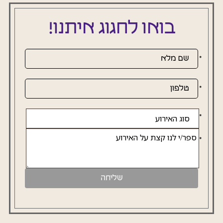
בואו לחגוג איתנו!
אנא
מלאו
את
טופס
-
בואו
לחגוג
איתנו!