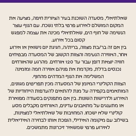
שאלתיאלי, מסעדה השוכנת בעיר הציורית חיפה, מציעה את
המקום המושלם לאירוע פרטי בלתי נשכח. עם הנוף עוצר
הנשימה של חוף הים, שאלתיאלי מכינה את עצמה למפגש
EN
קסום בכל אירוע.
בין אם זה בר/בת מצווה, ברית/ה, חגיגת יום נישואין או אירוע
אחר, האווירה הנעימה והצוות הקשוב של המסעדה מבטיחים
חוויה יוצאת דופן עבור עד 120 אורחים. מהרגע שהאורחים
נכנסים בדלת, מקדמת את פניהם אווירה חמה ומזמינה
המשלימה את הנוף המדהים מהחוף.
הצוות הקולינרי המיומן של המסעדה מכין תפריטים מגוונים,
המותאמים בקפידה על מנת להתאים להעדפות הייחודיות של
האירוע ולדרישות השונות. בין אם מתפנקים בסעודה מפוארת
או מתענגים על מתאבנים עדינים, האורחים מקבלים מסע
קולינרי שלא ישכחו. המחויבות של שאלתיאלי למצוינות,
בשילוב עם מיקומה האידילי, הופכת אותו לבחירה האידיאלית
לאירוע פרטי שמשאיר זיכרונות מתמשכים.